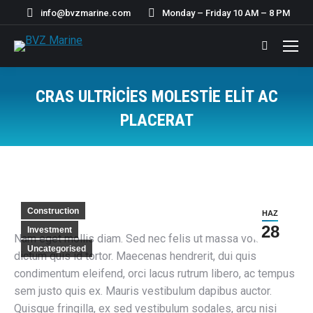
info@bvzmarine.com
Monday – Friday 10 AM – 8 PM
Search:
CRAS ULTRICIES MOLESTIE ELIT AC
PLACERAT
You are here:
Construction
HAZ
28
Investment
Nam eget mollis diam. Sed nec felis ut massa volutpat
Uncategorised
dictum quis id tortor. Maecenas hendrerit, dui quis
condimentum eleifend, orci lacus rutrum libero, ac tempus
sem justo quis ex. Mauris vestibulum dapibus auctor.
Quisque fringilla, ex sed vestibulum sodales, arcu nisi