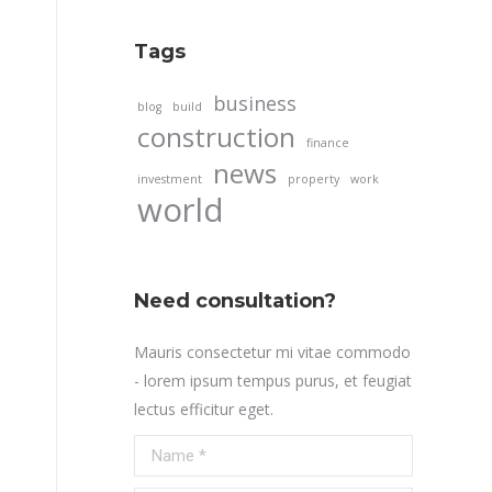
Tags
business
blog
build
construction
finance
news
investment
property
work
world
Need consultation?
Mauris consectetur mi vitae commodo
- lorem ipsum tempus purus, et feugiat
lectus efficitur eget.
Name *