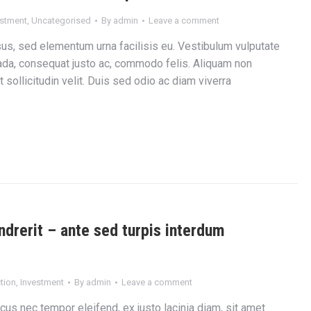
estment
,
Uncategorised
By
admin
Leave a comment
sus, sed elementum urna facilisis eu. Vestibulum vulputate
a, consequat justo ac, commodo felis. Aliquam non
 sollicitudin velit. Duis sed odio ac diam viverra
drerit – ante sed turpis interdum
tion
,
Investment
By
admin
Leave a comment
acus nec tempor eleifend, ex justo lacinia diam, sit amet