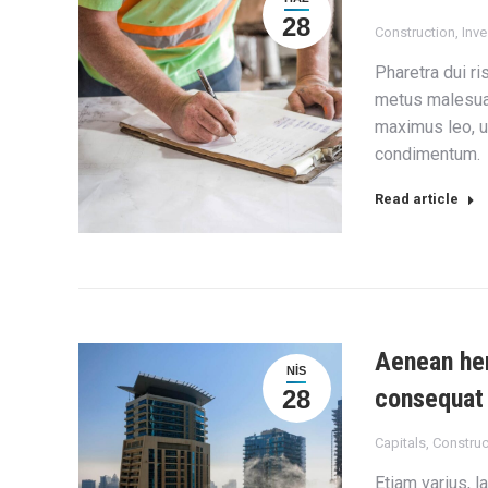
28
Construction
,
Inv
Pharetra dui ri
metus malesuad
maximus leo, ut
condimentum.
Read article
Aenean hen
NIS
consequat
28
Capitals
,
Construc
Etiam varius, l